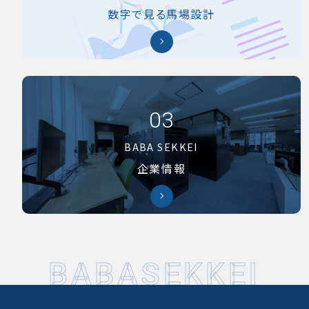
数字で見る馬場設計
03
BABA SEKKEI
企業情報
B
A
B
A
S
E
K
K
E
I