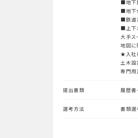
■地下
■地下
■鉄道
■上下
大手ス
地図に
★入社
土木設
専門用
提出書類
履歴書
選考方法
書類選