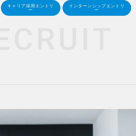
キャリア採用エントリ
インターンシップエントリ
ー
ー
E
C
R
U
I
T