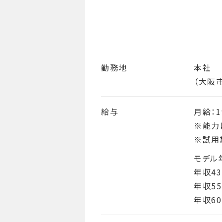
勤務地
本社
（大阪
給与
月給：
※能力
※試用
モデル
年収4
年収55
年収60