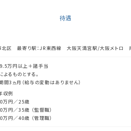
待遇
市北区 最寄り駅：JR東西線 大阪天満宮駅/大阪メトロ 
19.5万円以上＋諸手当
によるものとする。
期間3ヵ月（給与の変動はありません）
年収例
30万円／25歳
0万円／35歳 （監督職）
0万円／40歳 （管理職）