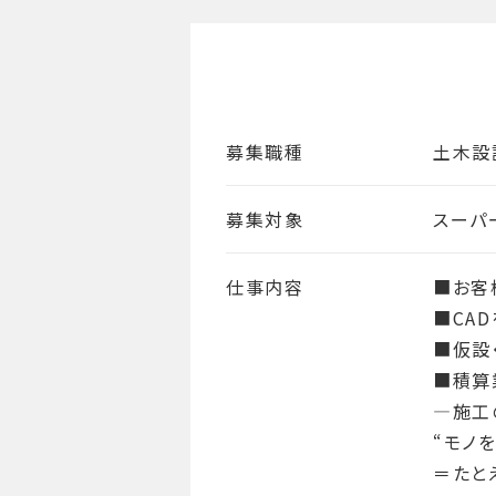
募集職種
土木設
募集対象
スーパ
仕事内容
■お客
■CA
■仮設
■積算
―施工
“モノ
＝たと