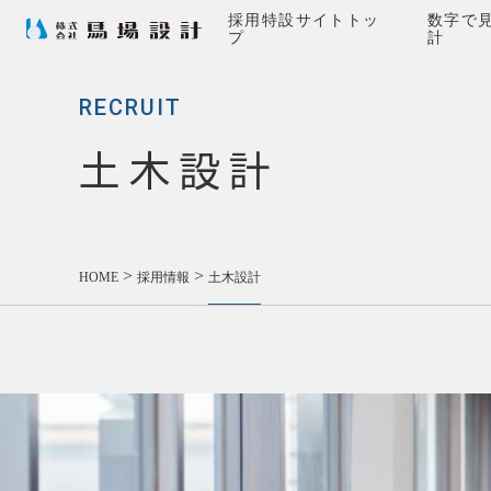
採用特設サイトトッ
数字で
プ
計
RECRUIT
土木設計
>
>
HOME
採用情報
土木設計