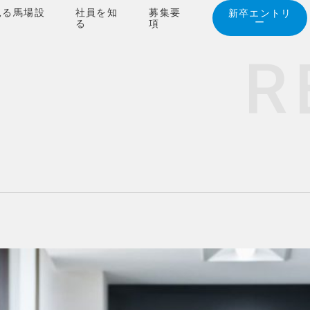
見る馬場設
社員を知
募集要
新卒エントリ
ー
る
項
R