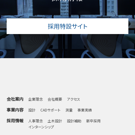
採用特設サイト
会社案内
企業理念
会社概要
アクセス
事業内容
設計
CADサポート
測量
事業実績
採用情報
人事理念
土木設計
設計補助
新卒採用
インターンシップ