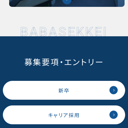
B
A
B
A
S
E
K
K
E
I
募集要項・エントリー
新卒
キャリア採用