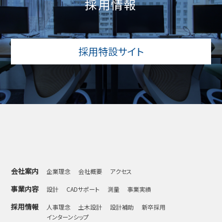
採用情報
採用特設サイト
会社案内
企業理念
会社概要
アクセス
事業内容
設計
CADサポート
測量
事業実績
採用情報
人事理念
土木設計
設計補助
新卒採用
インターンシップ