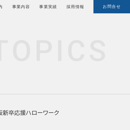
お問合せ
内
事業内容
事業実績
採用情報
T
O
P
I
C
S
大阪新卒応援ハローワーク