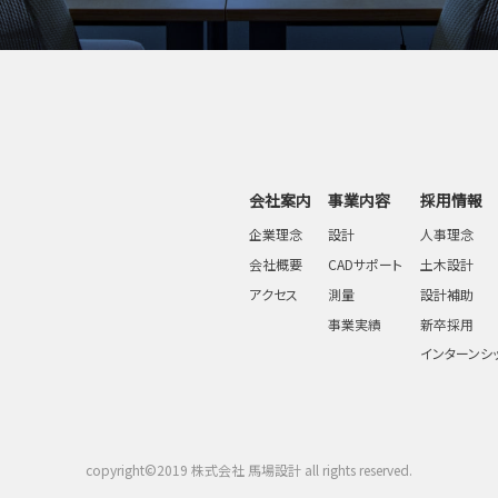
会社案内
事業内容
採用情報
企業理念
設計
人事理念
会社概要
CADサポート
土木設計
アクセス
測量
設計補助
事業実績
新卒採用
インターンシ
copyright©2019 株式会社 馬場設計 all rights reserved.